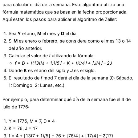
para calcular el día de la semana. Este algoritmo utiliza una
fórmula matemática que se basa en la fecha proporcionada.
Aquí están los pasos para aplicar el algoritmo de Zeller:
Sea
Y
el año,
M
el mes y
D
el día.
Si
M
es enero o febrero, se considera como el mes 13 o 14
del año anterior.
Calcular el valor de
f
utilizando la fórmula:
f = D + ⌊(13(M + 1))/5⌋ + K + ⌊K/4⌋ + ⌊J/4⌋ – 2J
Donde
K
es el año del siglo y
J
es el siglo.
El resultado de
f
mod 7 dará el día de la semana (0: Sábado,
1: Domingo, 2: Lunes, etc.).
Por ejemplo, para determinar qué día de la semana fue el 4 de
julio de 1776:
Y = 1776, M = 7, D = 4
K = 76, J = 17
f = 4 + ⌊13(7 + 1)/5⌋ + 76 + ⌊76/4⌋ + ⌊17/4⌋ – 2(17)