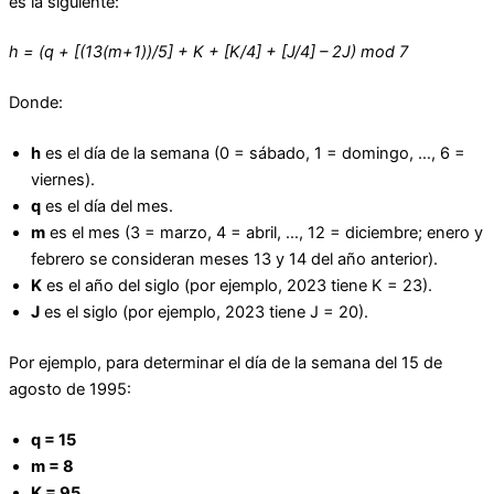
es la siguiente:
h = (q + [(13(m+1))/5] + K + [K/4] + [J/4] – 2J) mod 7
Donde:
h
es el día de la semana (0 = sábado, 1 = domingo, …, 6 =
viernes).
q
es el día del mes.
m
es el mes (3 = marzo, 4 = abril, …, 12 = diciembre; enero y
febrero se consideran meses 13 y 14 del año anterior).
K
es el año del siglo (por ejemplo, 2023 tiene K = 23).
J
es el siglo (por ejemplo, 2023 tiene J = 20).
Por ejemplo, para determinar el día de la semana del 15 de
agosto de 1995:
q = 15
m = 8
K = 95